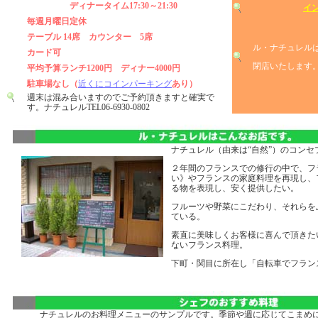
ディナータイム17:30～21:30
イ
毎週月曜日定休
テーブル 14席 カウンター 5席
ル・ナチュレル
カード可
閉店いたしま
平均予算ランチ1200円 ディナー4000円
駐車場なし（
近くにコインパーキング
あり）
週末は混み合いますのでご予約頂きますと確実で
す。ナチュレルTEL06-6930-0802
ナチュレル（由来は“自然”）のコンセ
２年間のフランスでの修行の中で、フ
い》やフランスの家庭料理を再現し、
る物を表現し、安く提供したい。
フルーツや野菜にこだわり、それらを
ている。
素直に美味しくお客様に喜んで頂きた
ないフランス料理。
下町・関目に所在し「自転車でフラン
ナチュレルのお料理メニューのサンプルです。季節や週に応じてこまめ