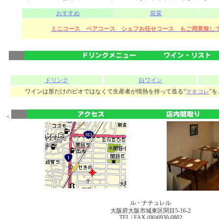
おすすめ
前菜
ミニコース
ペアコース
シェフお任せコース もご用意致し
ドリンク
白ワイン
ワインは形だけのビオではなくて生産者が情熱を持って造る“
マキコレ
”
<
ル・ナチュレル
大阪府大阪市城東区関目5-16-2
TEL / FAX (06)6930-0802